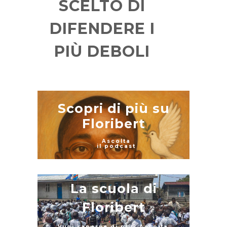
SCELTO DI
DIFENDERE I
PIÙ DEBOLI
Scopri di più su
Floribert
Ascolta
il podcast
La scuola di
Floribert
Vuoi saperne di più? Ascolta