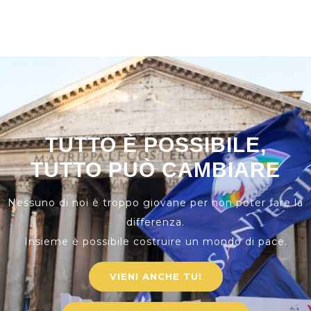
TUTTO È POSSIBILE,
TUTTO PUÒ CAMBIARE
Nessuno di noi è troppo giovane per non poter fare la
differenza.
Insieme è possibile costruire un mondo di pace.
VIENI ANCHE TU!