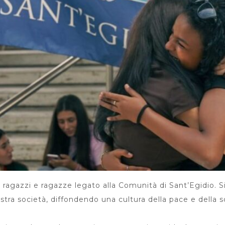
 ragazzi e ragazze legato alla Comunità di Sant’Egidio.
ostra società, diffondendo una cultura della pace e della so