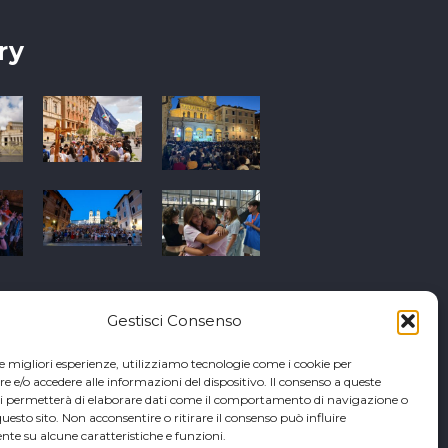
ry
Gestisci Consenso
le migliori esperienze, utilizziamo tecnologie come i cookie per
e/o accedere alle informazioni del dispositivo. Il consenso a queste
ci permetterà di elaborare dati come il comportamento di navigazione o
questo sito. Non acconsentire o ritirare il consenso può influire
te su alcune caratteristiche e funzioni.