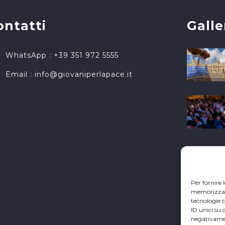
ontatti
Galle
WhatsApp : +39 351 972 5555
Email :
info@giovaniperlapace.it
Per fornire 
memorizzare 
tecnologie 
ID unici su 
negativamen