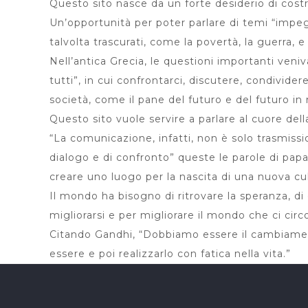
Questo sito nasce da un forte desiderio di cost
Un’opportunità per poter parlare di temi “impegn
talvolta trascurati, come la povertà, la guerra, e
Nell’antica Grecia, le questioni importanti veni
tutti”, in cui confrontarci, discutere, condivider
società, come il pane del futuro e del futuro in 
Questo sito vuole servire a parlare al cuore della
“La comunicazione, infatti, non è solo trasmissi
dialogo e di confronto” queste le parole di pap
creare uno luogo per la nascita di una nuova cult
Il mondo ha bisogno di ritrovare la speranza, di 
migliorarsi e per migliorare il mondo che ci cir
Citando Gandhi, “Dobbiamo essere il cambiame
essere e poi realizzarlo con fatica nella vita.”