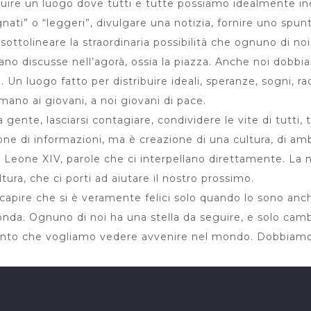
ruire un luogo dove tutti e tutte possiamo idealmente in
ati” o “leggeri”, divulgare una notizia, fornire uno spun
 sottolineare la straordinaria possibilità che ognuno di noi 
vano discusse nell’agorà, ossia la piazza. Anche noi dobbia
e. Un luogo fatto per distribuire ideali, speranze, sogni, ra
mano ai giovani, a noi giovani di pace.
 gente, lasciarsi contagiare, condividere le vite di tutti, t
one di informazioni, ma è creazione di una cultura, di amb
a Leone XIV, parole che ci interpellano direttamente. La
ura, che ci porti ad aiutare il nostro prossimo.
capire che si è veramente felici solo quando lo sono anche 
conda. Ognuno di noi ha una stella da seguire, e solo cam
nto che vogliamo vedere avvenire nel mondo. Dobbiamo s