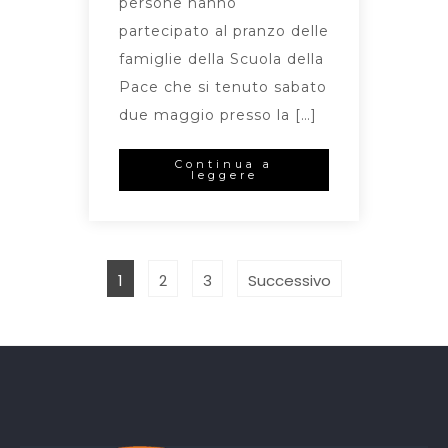
persone hanno
partecipato al pranzo delle
famiglie della Scuola della
Pace che si tenuto sabato
due maggio presso la […]
Continua a
leggere
1
2
3
Successivo