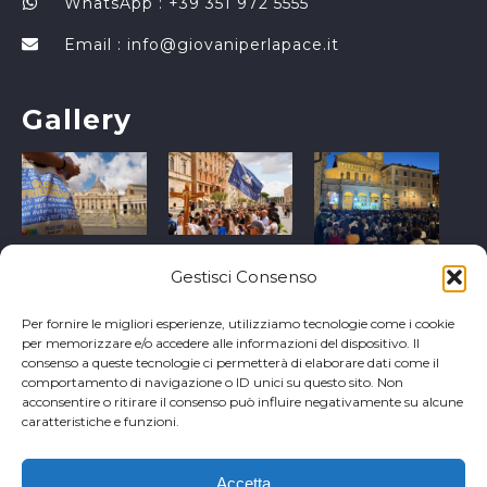
WhatsApp : +39 351 972 5555
Email :
info@giovaniperlapace.it
Gallery
Gestisci Consenso
Per fornire le migliori esperienze, utilizziamo tecnologie come i cookie
per memorizzare e/o accedere alle informazioni del dispositivo. Il
consenso a queste tecnologie ci permetterà di elaborare dati come il
comportamento di navigazione o ID unici su questo sito. Non
acconsentire o ritirare il consenso può influire negativamente su alcune
caratteristiche e funzioni.
Accetta