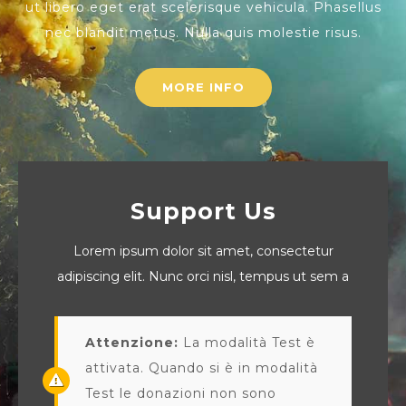
ut libero eget erat scelerisque vehicula. Phasellus
nec blandit metus. Nulla quis molestie risus.
MORE INFO
Support Us
Lorem ipsum dolor sit amet, consectetur
adipiscing elit. Nunc orci nisl, tempus ut sem a
Attenzione:
La modalità Test è
attivata. Quando si è in modalità
Test le donazioni non sono