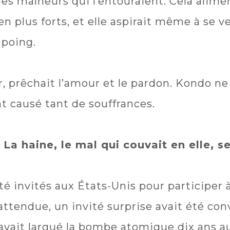
es malheurs qui l’entouraient. Cela alime
 en plus forts, et elle aspirait même à se
 poing.
ur, prêchait l’amour et le pardon. Kondo
t causé tant de souffrances.
 La haine, le mal qui couvait en elle, se
été invités aux États-Unis pour participer
ttendue, un invité surprise avait été convi
 avait largué la bombe atomique dix ans au