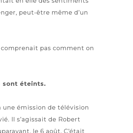
ntait en elle des sentiments
 venger, peut-être même d’un
 ne comprenait pas comment on
 sont éteints.
 à une émission de télévision
é. Il s’agissait de Robert
paravant, le 6 août. C’était